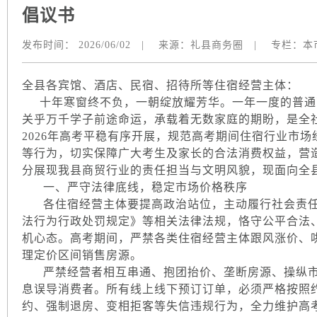
倡议书
发布时间：
2026/06/02
|
来源：
礼县商务圈
|
专栏：
本
全县各宾馆、酒店、民宿、招待所等住宿经营主体：
十年寒窗终不负，一朝绽放耀芳华。一年一度的普通
关乎万千学子前途命运，承载着无数家庭的期盼，是全
2026年高考平稳有序开展，规范高考期间住宿行业市
等行为，切实保障广大考生及家长的合法消费权益，营
分展现我县商贸行业的责任担当与文明风貌，现面向全
一、严守法律底线，稳定市场价格秩序
各住宿经营主体要提高政治站位，主动履行社会责任
法行为行政处罚规定》等相关法律法规，恪守公平合法
机心态。高考期间，严禁各类住宿经营主体跟风涨价、
理定价区间销售房源。
严禁经营者相互串通、抱团抬价、垄断房源、操纵市
息误导消费者。所有线上线下预订订单，必须严格按照
约、强制退房、变相拒客等失信违规行为，全力维护高