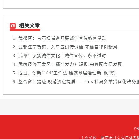
相关文章
武都区：吉石坝街道开展诚信宣传教育活动
武都江南街道：入户宣讲传诚信 守信自律树新风
武都：弘扬诚信文化 | 诚信宣传，永不过时
陇南经济开发区：精准发力补短板 完善配套促发展
成县：创新“164”工作法 绘就基层治理新“枫”貌
整合窗口提速 规范流程提质——市人社局多举措优化政务
©
主办单位：陇南市社会信用体系