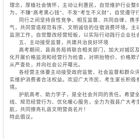
理念，厚植社会情怀，主动让利惠民，自觉维护行业整
为，不赚“高考黑心钱”、不发“考生不义财”，自觉遵守
同行之间坚持良性竞争、相互监督、共同自律，携手
气，共同营造规范有序、文明诚信的住宿消费环境。主
监测工作，自觉整改经营短板，以实际行动践行企业社
五、主动接受监督，共建共治良好环境
高考期间，县商务局将联合相关部门，加大对城区及
化开展价格监测和经营行为检查，对哄抬物价、价格欺
从严查处，并向社会公开曝光。
各经营主体要主动接受政府监管、社会监督和群众评
实维护消费者合法权益。欢迎广大市民、考生家长积极
境。
护航高考、助力学子，是全社会共同的责任。希望全
线、规范经营行为、优化暖心服务，全力为我县广大考
航，共同擦亮礼县文明营商名片！
特此倡议。