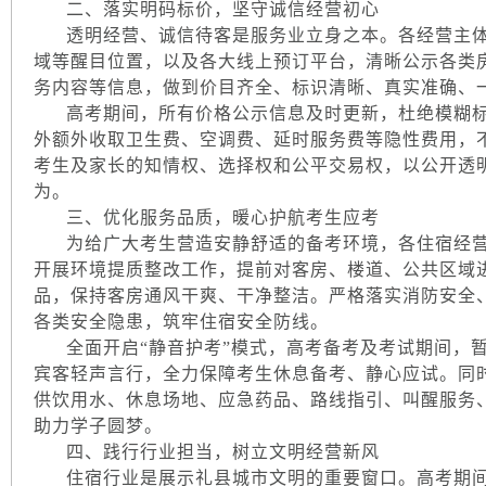
二、落实明码标价，坚守诚信经营初心
透明经营、诚信待客是服务业立身之本。各经营主体
域等醒目位置，以及各大线上预订平台，清晰公示各类
务内容等信息，做到价目齐全、标识清晰、真实准确、
高考期间，所有价格公示信息及时更新，杜绝模糊标
外额外收取卫生费、空调费、延时服务费等隐性费用，
考生及家长的知情权、选择权和公平交易权，以公开透
为。
三、优化服务品质，暖心护航考生应考
为给广大考生营造安静舒适的备考环境，各住宿经营
开展环境提质整改工作，提前对客房、楼道、公共区域
品，保持客房通风干爽、干净整洁。严格落实消防安全
各类安全隐患，筑牢住宿安全防线。
全面开启“静音护考”模式，高考备考及考试期间，暂
宾客轻声言行，全力保障考生休息备考、静心应试。同
供饮用水、休息场地、应急药品、路线指引、叫醒服务
助力学子圆梦。
四、践行行业担当，树立文明经营新风
住宿行业是展示礼县城市文明的重要窗口。高考期间