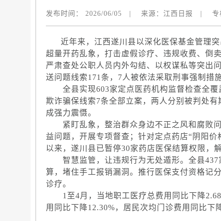
发布时间：
2026/06/05
|
来源：
江西日报
|
专
近年来，江西遂川县以深化医保基金管理突出
超量开药乱象，打击虚假诊疗、违规收费、倒卖
严肃查处公职人员内外勾结、以权谋私等突出问题
送问题线索171条，7人被依法采取刑事强制措
全县实现603家定点医药机构监督检查全覆盖
欺诈骗保线索7条全部立案，两人分别被判处有
成强力震慑。
紧盯乱象，整治群众身边不正之风和腐败问
益问题，开展专项督查；针对定点药店“阴阳价
以来，遂川县已暂停30家药店医保结算权限，解
智慧监管，让违规行为无处遁形。全县437家
算，堵住手工报销漏洞。推行医保支付资格记
诊疗。
1至4月，当地职工医疗总费用同比下降2.68
用同比下降12.30%，居民次均门诊费用同比下降