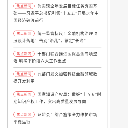
为实现全年发展目标任务夯实基
焦点新闻
础——习近平总书记引领“十五五”开局之年中
国经济破浪前行
统一监管标尺！金融机构治理顶
焦点新闻
层设计落地：告别“治乱”，锚定“长治”
十部门联合推进医保基金专项整
焦点新闻
治 明确下阶段六大工作重点
九部门发文加强科技金融领域数
焦点新闻
据开发利用
国家知识产权局：做好“十五五”时
焦点新闻
期知识产权工作，突出高质量发展导向
证监会：综合施策全力维护市场
焦点新闻
平稳运行