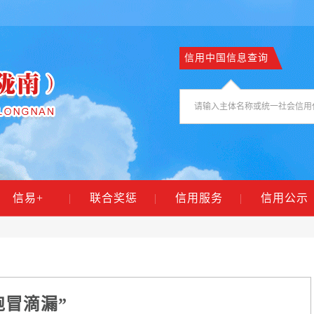
信用中国信息查询
信易+
|
联合奖惩
|
信用服务
|
信用公示
跑冒滴漏”