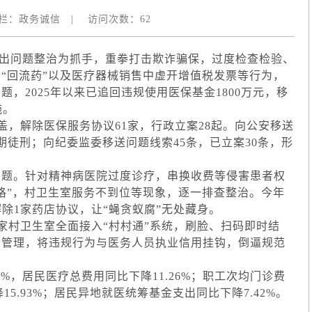
栏：
政务诚信
|
访问次数：
62
问题整治为抓手，重拳打击欺诈骗保，过度检查检验、
“回流药”以及医疗器械销售中虚开增值税发票等行为，
，2025年以来已追回违规使用医保基金1800万元，移
施。
，解除医保服务协议61家，行政立案28起。向公安移送
期徒刑；向纪委监委移送问题线索45条，已立案30条，形
题。针对精神病医院过度诊疗，串换收费等侵害患者权
格”，村卫生室服务不到位等现象，逐一排查整治。今年
除1家药店协议，让“蝇贪蚁腐”无处藏身。
村卫生室全面接入“村村通”系统，刷脸、扫码即时结
分管理，将违规行为与医务人员执业信用挂钩，倒逼规范
%，居民医疗总费用同比下降11.26%；职工次均门诊费
15.93%；居民异地就医统筹基金支出同比下降7.42%。