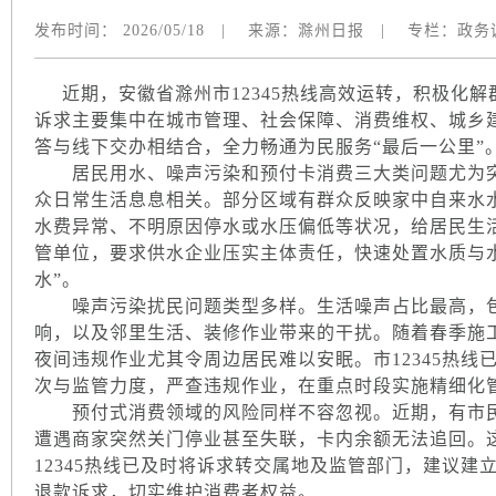
发布时间：
2026/05/18
|
来源：
滁州日报
|
专栏：
政务
近期，安徽省滁州市12345热线高效运转，积极化解
诉求主要集中在城市管理、社会保障、消费维权、城乡建
答与线下交办相结合，全力畅通为民服务“最后一公里”
居民用水、噪声污染和预付卡消费三大类问题尤为突
众日常生活息息相关。部分区域有群众反映家中自来水
水费异常、不明原因停水或水压偏低等状况，给居民生
管单位，要求供水企业压实主体责任，快速处置水质与
水”。
噪声污染扰民问题类型多样。生活噪声占比最高，包
响，以及邻里生活、装修作业带来的干扰。随着春季施
夜间违规作业尤其令周边居民难以安眠。市12345热
次与监管力度，严查违规作业，在重点时段实施精细化
预付式消费领域的风险同样不容忽视。近期，有市民
遭遇商家突然关门停业甚至失联，卡内余额无法追回。
12345热线已及时将诉求转交属地及监管部门，建议
退款诉求，切实维护消费者权益。