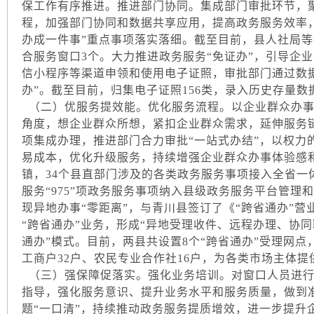
保工作有序推进。推进部门协同。集成部门审批环节，
程，加强部门协同和数据共享应用，提高政务服务效率
办成一件事”重点事项落实落细。截至目前，县人社局等
合服务窗口3个。大力推进政务服务“免证办”，引导企业
信小程序等渠道申领和使用电子证照，审批部门通过数据
办”。截至目前，归集电子证照156类，录入历史存量数据6
（二）优服务提效能。优化服务流程。以企业群众办事
角度，想企业群众所想，紧扣企业群众需求，延伸服务链
项集成办理，推进部门合力审批“一站式办结”，以权力的
易成本，优化升级服务，持续增强企业群众办事体验感和
镇，34个县直部门涉及的各类政务服务事项接入全省一体
服务“975”项政务服务事项纳入县级政务服务平台管理
现异地办事“零距离”，与青川县签订了《“跨省通办”
“跨省通办”业务，形成“异地受理收件、远程办理、协
通办”模式。目前，两县共设置8个“跨省通办”受理网点
工商户32户、农民专业合作社16户，为各类市场主体提
（三）强保障促落实。强化业务培训。对窗口人员进行
指导，强化服务意识、提升业务水平和服务质量，做到准
题“一口清”，持续推动政务服务提质增效，进一步提升