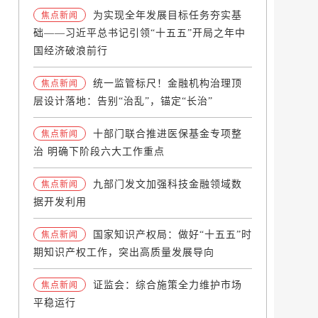
为实现全年发展目标任务夯实基
焦点新闻
础——习近平总书记引领“十五五”开局之年中
国经济破浪前行
统一监管标尺！金融机构治理顶
焦点新闻
层设计落地：告别“治乱”，锚定“长治”
十部门联合推进医保基金专项整
焦点新闻
治 明确下阶段六大工作重点
九部门发文加强科技金融领域数
焦点新闻
据开发利用
国家知识产权局：做好“十五五”时
焦点新闻
期知识产权工作，突出高质量发展导向
证监会：综合施策全力维护市场
焦点新闻
平稳运行