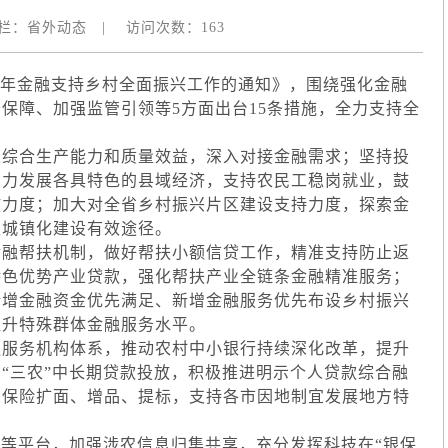
栏：
省外动态
|
访问次数：
163
6年金融支持乡村全面振兴工作的通知》，围绕强化金融
保障、加强监管引领等5方面出台15条措施，全力支持全
综合生产能力和质量效益，深入对接金融需求；坚持投
助力发展各具特色的县域经济，支持农民工稳岗就业，鼓
放力度；加大对全省乡村振兴片区建设支持力度，探索金
型城镇化建设有效途径。
融帮扶机制，做好帮扶小额信贷工作，精准支持防止返
特色优势产业贷款，强化帮扶产业全链条金融精准服务；
新增金融资金优先满足、新增金融服务优先布设乡村振兴
提升特殊群体金融服务水平。
服务机构体系，推动农村中小银行持续深化改革，提升
“三农”中长期贷款投放，积极推进明示个人贷款综合融
业保险扩面、增品、提标，支持各市因地制宜发展地方特
等平台，加强涉农信息归集共享，充分发挥科技在“银保