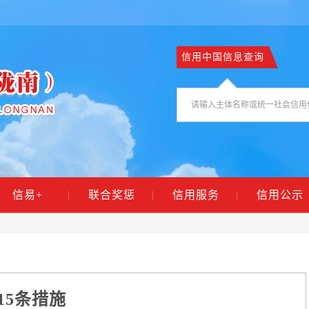
信用中国信息查询
信易+
|
联合奖惩
|
信用服务
|
信用公示
15条措施