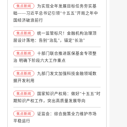
为实现全年发展目标任务夯实基
焦点新闻
础——习近平总书记引领“十五五”开局之年中
国经济破浪前行
统一监管标尺！金融机构治理顶
焦点新闻
层设计落地：告别“治乱”，锚定“长治”
十部门联合推进医保基金专项整
焦点新闻
治 明确下阶段六大工作重点
九部门发文加强科技金融领域数
焦点新闻
据开发利用
国家知识产权局：做好“十五五”时
焦点新闻
期知识产权工作，突出高质量发展导向
证监会：综合施策全力维护市场
焦点新闻
平稳运行