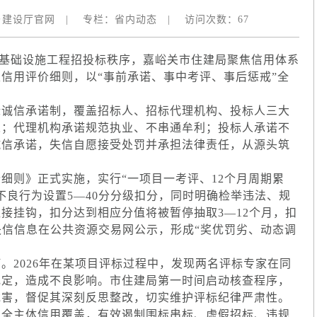
乡建设厅官网
|
专栏：
省内动态
|
访问次数：
67
础设施工程招投标秩序，嘉峪关市住建局聚焦信用体系
信用评价细则，以“事前承诺、事中考评、事后惩戒”全
诚信承诺制，覆盖招标人、招标代理机构、投标人三大
人；代理机构承诺规范执业、不串通牟利；投标人承诺不
诚信承诺，失信自愿接受处罚并承担法律责任，从源头筑
则》正式实施，实行“一项目一考评、12个月周期累
不良行为设置5—40分分级扣分，同时明确检举违法、规
接挂钩，扣分达到相应分值将被暂停抽取3—12个月，扣
失信信息在公共资源交易网公示，形成“奖优罚劣、动态调
2026年在某项目评标过程中，发现两名评标专家在同
规定，造成不良影响。市住建局第一时间启动核查程序，
危害，督促其深刻反思整改，切实维护评标纪律严肃性。
全主体信用覆盖，有效遏制围标串标、虚假招标、违规