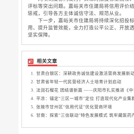
评标等突出问题。嘉峪关市住建局将信用评价
惩戒，引导各方主体诚信守法、规范从业。
下一步，嘉峪关市住建局将持续深化招投标
用、提升监管效能，全力打造公平公正、开放
坚实保障。
相关文章
甘肃白银区：深耕政务诚信建设激活营商发展新动能
甘肃省年轻一代民营经济人士培育计划启动
法润石榴花 团结谱新篇 ——庆阳市扎实推进《中华
平凉：锚定“三区一城市”定位 打造现代化产业集
张掖市甘州区“信用代证”优化营商环境
甘南：探索“三信联动”特色发展模式 筑牢藏医药