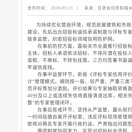
发布时间：
2026/05/13
|
来源：
甘肃省住房和城
为持续优化营商环境，规范房屋建筑和市政基
建设，先后出台招投标诚信承诺制度与评标专家
链条监管，织密招投标领域信用防护网。
在事前防控方面，嘉峪关市全面推行招投标
主体。招标人承诺依法招标、不排斥潜在投标
造假、不串标、不转包挂靠。三方均签署书面
牢诚信底线。
在事中监管环节，新版《评标专家信用评价细
计”管理模式。细则按一般、较严重、严重三类
范评标等加分激励。评价结果与专家抽取资格直
40分及以上或连续失信将直接清退出库，相关
整”的专家管理闭环。
在事后惩戒环节，坚持从严监管、露头就打。
一时间段擅自离开评标室，违反评标现场管理
依规对两名专家开展行政约谈，严肃指出问题
两项制度协同发力，实现对招投标全流程、