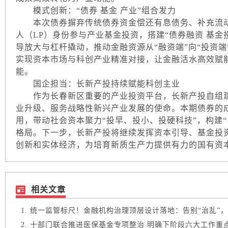
模式创新：“债券 基金 产业”组合发力
本次债券摒弃传统债券资金偿还有息债务、补充流动
人（LP）身份参与产业基金投资，搭建“债券融资 基金
导放大与杠杆撬动，推动金融资源从“融资端”向“投资端
实现资本市场与科创产业精准对接，让金融活水高效赋
能。
国企担当：长新产投持续赋能科创主业
作为长春新区重要的产业投资平台，长新产投自组建
业升级、服务战略性新兴产业发展的使命。本期债券的
用，带动社会资本聚力“投早、投小、投硬科技”，构建
格局。下一步，长新产投将继续发挥资本引导、基金投
创新和实体经济，为培育新质生产力提供有力的国有资
相关文章
统一监管标尺！金融机构治理顶层设计落地：告别“治乱”，锚
十部门联合推进医保基金专项整治 明确下阶段六大工作重