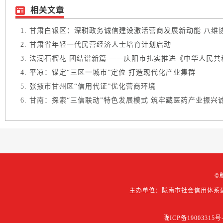
相关文章
甘肃白银区：深耕政务诚信建设激活营商发展新动能 八维协同
甘肃省年轻一代民营经济人士培育计划启动
法润石榴花 团结谱新篇 ——庆阳市扎实推进《中华人民共和
平凉：锚定“三区一城市”定位 打造现代化产业集群
张掖市甘州区“信用代证”优化营商环境
甘南：探索“三信联动”特色发展模式 筑牢藏医药产业振兴
©
主办单位：陇南市社会信用体系
陇ICP备19003315号