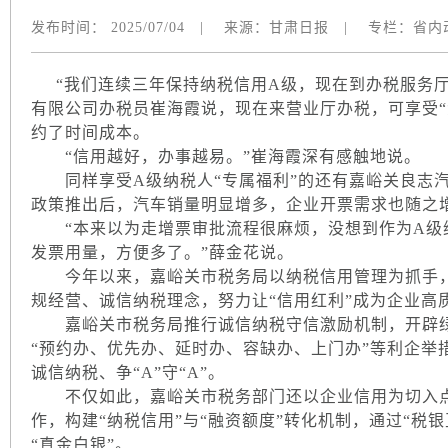
发布时间：
2025/07/04
|
来源：
甘肃日报
|
专栏：
省内
“我们连续三年保持纳税信用A级，现在到办税服务厅
有限公司办税员崔海霞说，现在来营业厅办税，可享受“
约了时间成本。
“信用越好，办事越易。”崔海霞深有感触地说。
同样享受A级纳税人“专属福利”的还有嘉峪关良志汽
政策推出后，汽车销量明显增多，企业开票需求也随之
“本来以为走增票审批流程很麻烦，没想到作为A级纳
发票用量，方便多了。”薛金花说。
今年以来，嘉峪关市税务局以纳税信用管理为抓手，构
规经营、诚信纳税理念，努力让“信用红利”成为企业高
嘉峪关市税务局推行诚信纳税守信激励机制，开辟绿色
“预约办、优先办、延时办、容缺办、上门办”等利企举
诚信纳税、争“A”守“A”。
不仅如此，嘉峪关市税务部门还以企业信用为切入点
作，构建“纳税信用”与“融资额度”转化机制，通过“税
“真金白银”。