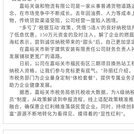
嘉峪关谐和物流有限公司是一家从事普通货物道路运
念，在市场竞争中不断成长。去年因油费、人力等成本
物，传统贷款渠道受阻，公司经营一度陷入困境。
“多亏了‘税银互动’政策，凭借‘5连A’的良好纳税
了低息优惠，150万元资金的及时注入，解了企业的燃
海虹表示，尝到诚信纳税带来的“甜头”后，自己更加坚
在嘉峪关市新宇建筑安装有限责任公司财务负责人孙
发展铺就更宽广的道路。
日前，公司在嘉峪关市福民街区三期项目换热站工程招
纳税人资格，让我们参与竞标更有底气。”孙丽红介绍
市税务部门为企业量身定制“体检套餐”，提供专属业务
助力企业健康发展。
据悉，嘉峪关市税务局依托税收大数据，为A级纳税人
员”制度，从政策解读到申报流程，线上适配政策精准推
融合，确保惠企红利精准落袋民营企业。同时，持续创新
富”源源不断地转化为看得见、摸得着的“显性红利”。