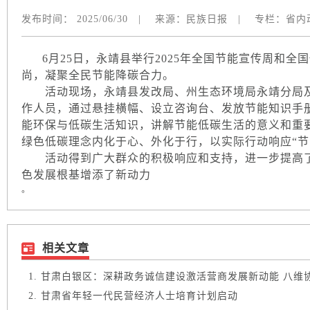
发布时间：
2025/06/30
|
来源：
民族日报
|
专栏：
省内
6月25日，永靖县举行2025年全国节能宣传周和全
尚，凝聚全民节能降碳合力。
活动现场，永靖县发改局、州生态环境局永靖分局及
作人员，通过悬挂横幅、设立咨询台、发放节能知识手
能环保与低碳生活知识，讲解节能低碳生活的意义和重
绿色低碳理念内化于心、外化于行，以实际行动响应“节能
活动得到广大群众的积极响应和支持，进一步提高了
色发展根基增添了新动力
。
相关文章
甘肃白银区：深耕政务诚信建设激活营商发展新动能 八维协同
甘肃省年轻一代民营经济人士培育计划启动