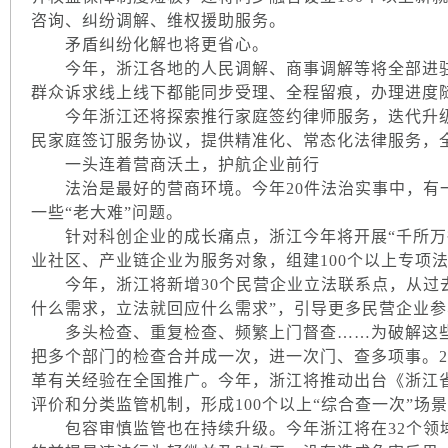
咨询、纠纷调解、维权援助服务。
矛盾纠纷化解也将更省心。
今年，浙江各地的人民调解、商事调解等将全部进驻县
群众诉求线上线下都能同步受理、全程留痕，办理进度
今年浙江还将探索推行家庭签约律师服务，迭代升级
民家庭签订服务协议，提供精准化、常态化法律服务，全
一头连着营商沃土，护航企业前行
法治是最好的营商环境。今年20件法治实事中，有
一些“老大难”问题。
针对科创企业的成长痛点，浙江今年将开展“千所万律
业社区、产业链企业为服务对象，组建100个以上专项法
今年，浙江将新增30个民营企业立法联系点，从过去
什么需求，立法就回应什么需求”，引导更多民营企业
多头检查、重复检查、频繁上门督查……为破解这些涉
把多个部门的检查合并成一次，进一次门、查多项事。202
革有关经验在全国推广。今年，浙江将推动出台《浙江省
评价和分类监管机制，形成100个以上“综合查一次”场
包容审慎监管也在持续升级。今年浙江将在32个领域