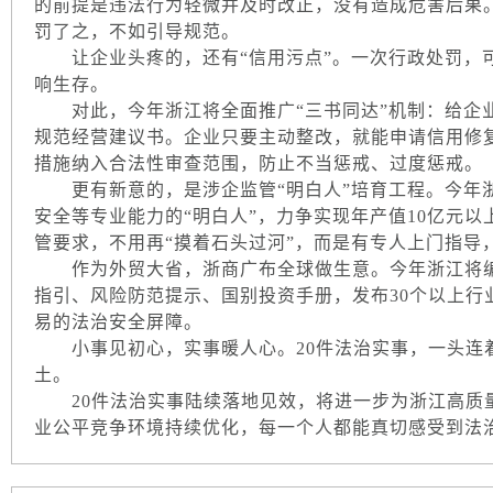
的前提是违法行为轻微并及时改正，没有造成危害后果
罚了之，不如引导规范。
让企业头疼的，还有“信用污点”。一次行政处罚，可
响生存。
对此，今年浙江将全面推广“三书同达”机制：给企业
规范经营建议书。企业只要主动整改，就能申请信用修复
措施纳入合法性审查范围，防止不当惩戒、过度惩戒。
更有新意的，是涉企监管“明白人”培育工程。今年浙
安全等专业能力的“明白人”，力争实现年产值10亿元
管要求，不用再“摸着石头过河”，而是有专人上门指导，
作为外贸大省，浙商广布全球做生意。今年浙江将编
指引、风险防范提示、国别投资手册，发布30个以上行
易的法治安全屏障。
小事见初心，实事暖人心。20件法治实事，一头连
土。
20件法治实事陆续落地见效，将进一步为浙江高质
业公平竞争环境持续优化，每一个人都能真切感受到法