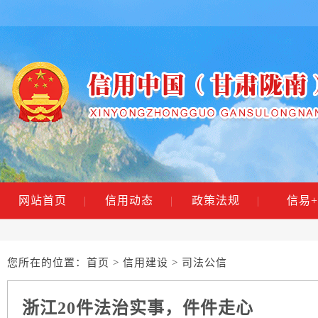
网站首页
|
信用动态
|
政策法规
|
信易+
您所在的位置：
首页
>
信用建设
> 司法公信
浙江20件法治实事，件件走心