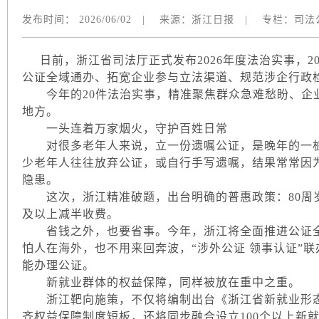
发布时间：
2026/06/02
|
来源：
浙江日报
|
专栏：
司法
日前，浙江省司法厅正式发布2026年度法治实事，2
公证全域通办、拓宽企业参与立法渠道、规范涉企行政
今年的20件法治实事，精准聚焦群众急难愁盼、企
地方。
一头连着万家烟火，守护百姓日常
对很多老年人来说，立一份遗嘱公证，是晚年的一桩
少老年人往往放弃公证，或自行手写遗嘱，结果常常因
隐患。
这次，浙江精准破题，出台明确的普惠政策：80周岁
及以上减半收费。
省钱之外，也要省事。今年，浙江将全面推进公证全域
怕人在海外，也不用来回奔波，“涉外公证 领事认证”联
能办理公证。
新就业群体的权益保障，同样被放在重中之重。
浙江靶向施策，不仅将编制出台《浙江省新就业形态
齐权益保障制度短板，还将同步融合设立100个以上新