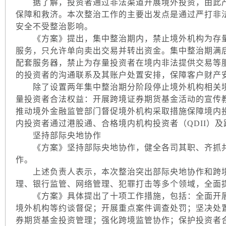
据了解，投资者通过非法渠道开展境外投资，由此产
保障和救济。本次整治工作的主要出发点是通过严打非
安全不受整治影响。
《方案》提出，集中整治期内，禁止境外机构为存量
服务，只允许单向卖出交易并转出资金。集中整治期满
配套服务器，禁止为存量投资者在境内非法提供交易等
的投资者的沟通联系及其账户处置安排，保障客户财产
除了设置两年集中整治期分阶段停止境外机构相关境
量投资者合法权益：开展跨境证券期货基金活动的宣传
推动境外金融监管部门督促境外机构采取措施保障境内
内投资者通过港股通、合格境内机构投资者（QDII）
坚持部际央地协作
《方案》坚持部际央地协作，健全各司其职、齐抓共
作。
上述负责人表示，本次整治突出部际央地协作和跨境
理、银行监管、网络管理、犯罪打击等多个领域，全面
《方案》具体提出了十项工作措施，包括：全面开展
境外机构等约谈督促；开展重点案件调查处罚；坚决处
券期货基金投资管理；强化跨境监管协作；保护投资者