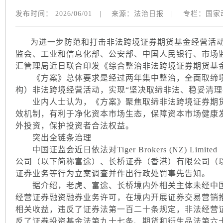
发布时间：
2026/06/01
|
来源：
法治日报
|
专栏：
国家
为进一步防范和打击非法跨境证券期货基金经营活动
监会、工业和信息化部、公安部、中国人民银行、市场
汇管理局近日联合印发《综合整治非法跨境证券期货基
《方案》总体要求是经过两年集中整治，全面取缔境
构）非法跨境经营活动，实现“坚决取缔非法、稳妥清理
业内人士认为，《方案》聚焦取缔非法跨境证券期货
效机制，有利于净化资本市场生态，保障资本市场健康
外投资，保护投资者合法权益。
突出全链条治理
中国证监会近日依法对Tiger Brokers (NZ) Li
公司（以下简称富途）、长桥证券（香港）有限公司（
证券业务等行为立案调查并作出行政处罚事先告知。
据介绍，老虎、富途、长桥境内外相关主体未经中国
经营证券融资融券业务许可，在境内开展证券交易营销
相关收益，违反了证券法第一百二十条规定，非法经营
反了证券投资基金法第九十七条、期货和衍生品法第六