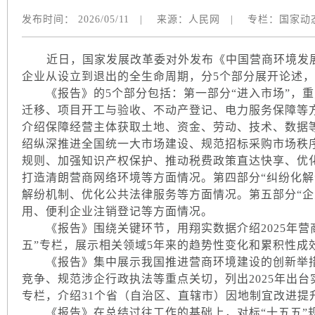
发布时间：
2026/05/11
|
来源：
人民网
|
专栏：
国家动
近日，国家发展改革委对外发布《中国营商环境发展报
企业从设立到退出的全生命周期，分5个部分展开论述
《报告》的5个部分包括：第一部分“进入市场”，重
迁移、项目开工与验收、不动产登记、电力服务保障等方
介绍保障经营主体获取土地、资金、劳动、技术、数据等
绍纵深推进全国统一大市场建设、规范招标采购市场秩
规则、加强知识产权保护、推动税费政策直达快享、优
打造清朗营商网络环境等方面情况。第四部分“纠纷化解
解纷机制、优化公共法律服务等方面情况。第五部分“企
用、便利企业注销登记等方面情况。
《报告》围绕关键环节，用翔实数据介绍2025年营商
五”专栏，展示相关领域5年来的趋势性变化和累积性成
《报告》集中展示我国推进营商环境建设的创新举措。
竞争、规范涉企行政执法等重点关切，列出2025年出
专栏，介绍31个省（自治区、直辖市）因地制宜改进提
《报告》在总结过往工作的基础上，对标“十五五”规