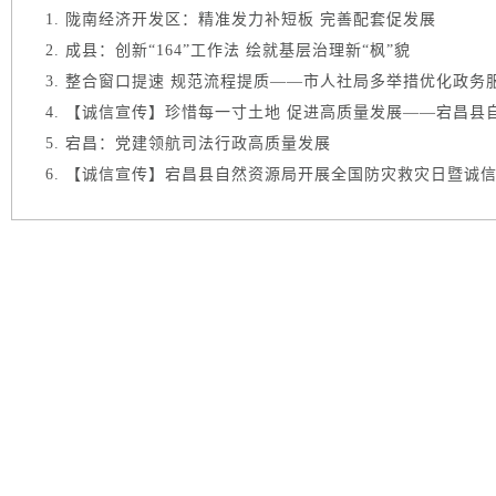
陇南经济开发区：精准发力补短板 完善配套促发展
成县：创新“164”工作法 绘就基层治理新“枫”貌
整合窗口提速 规范流程提质——市人社局多举措优化政务
【诚信宣传】珍惜每一寸土地 促进高质量发展——宕昌县自然
宕昌：党建领航司法行政高质量发展
【诚信宣传】宕昌县自然资源局开展全国防灾救灾日暨诚信建