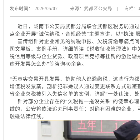
发布时间：
2026/05/07
|
来源：
武都区公安局
|
专栏：
近日，陇南市公安局武都分局联合武都区税务局通过
点企业开展“诚信纳税・合规经营”主题宣讲，以“执法 
宣传组针对企业常见的纳税申报、欠税清缴等痛点问题
图文展板、案例手册，详细解读《税收征收管理法》中
税信用等级与企业贷款、政府项目竞标等挂钩的激励惩戒
虚开发票怎么办”等咨询40余条。
“无真实交易开具发票、协助他人逃避缴税，这些行为都
增值税发票案，剖析犯罪嫌疑人通过变更联系方式逃避
省企业欠税被列入失信名单的案例，详解“一处违法、处
针对部分企业存在的“欠税拖一拖没关系”的侥幸心理
缴的，公安将依法追究刑事责任；对确有困难的企业，
触碰法律红线。