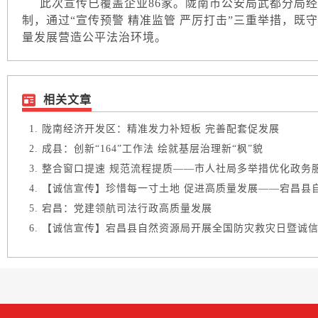
此次宣传已覆盖企业86家。陇南市公安局武都分局经
制，通过“宣传预警 精准监管 严厉打击”三重举措，
量发展营造公平法治环境。
相关文章
陇南经济开发区：精准发力补短板 完善配套促发展
成县：创新“164”工作法 绘就基层治理新“枫”貌
整合窗口提速 规范流程提质——市人社局多举措优化政务
【诚信宣传】珍惜每一寸土地 促进高质量发展——宕昌县自然
宕昌：党建领航司法行政高质量发展
【诚信宣传】宕昌县自然资源局开展全国防灾救灾日暨诚信建