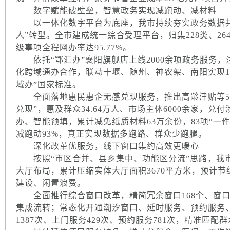
数字赋能破壁垒，智慧政务实现减跑动、减材料
以一体化数字平台为底座，我市持续夯实政务数据共享
人”转型。全市建成统一综合受理平台，归集228类、26
级事项全程网办率达95.77%。
依托“鄂汇办”襄阳旗舰店上线2000余项政务服务，注
化跨域通办合作，联动十堰、随州、神农架、南阳实现1
域办”国家标准。
全面落地惠民惠企无感兑现服务，推出高龄津贴等5项政
兑现”，惠及群众34.64万人、市场主体6000余家，兑
办、智能预填，累计减免纸质材料63万余份，83项“一件
减跑动93%，真正实现数据多跑路、群众少跑腿。
深化改革优服务，线下窗口集约高效更暖心
按照“市区合并、县乡集中、功能区分流”思路，我市
大厅布局，累计压缩实体大厅面积3670平方米，预计节
建设、闲置浪费。
全面推行综合窗口改革，精简冗余窗口168个、窗口
集成流转；常态化开通潮汐窗口、延时服务、预约服务、
1387次、上门服务429次、预约服务781次，精准匹