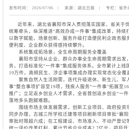
发布时间：
2026/07/06
|
来源：
湖北日报
|
专栏：
省外
近年来，湖北省襄阳市深入贯彻落实国家、省关于优
统筹牵头，纵深推进“高效办成一件事”集成改革，持续
以数字赋能、场景创新、服务升级打造便民利企政务服
便利度、企业群众获得感持续攀升。
系统集成拓场景，全生命周期服务全覆盖
襄阳市坚持从企业、群众办事全生命周期需求出发，
务，打造标准化“一件事”集成服务体系。全市累计上线国
19万件，高频民生、涉企事项集成办理实现常态化全覆
聚焦自然人生活刚需，迭代升级退休、新生儿、军人
事”整合事项扩容至19项，残疾人服务“一件事”拓展至
推广；立足返乡创业人才需求，全省首创返乡创业“一件事
落地多头跑腿难题。
围绕市场主体发展需求，创新工业项目、政府投资项目
同步办理，古城三所学校迁建等项目刷新项目审批“襄阳
审批时限超六成；在工程建设、市场准入、不动产登记等
统一评价改革红利，累计节省企业成本2.7亿元，项目开