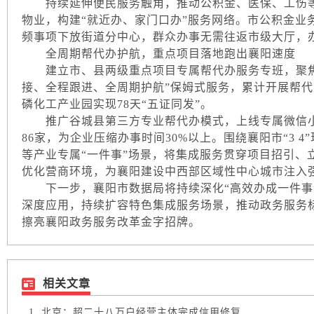
持续延伸便民服务触角，推动公积金、医保、工伤等
物业，构建“就近办、家门口办”服务网络。市公积金业务
频事项下放街道分中心，群众办事无需往返市级大厅，
全周期帮代办护航，重点项目落地跑出襄阳速度
建立市、县两级重点项目专属帮代办服务专班，聚焦全
接、全程跟进、全周期护航”保姆式服务，累计开展帮代
磷化工产业园实现78天“五证同发”。
推广谷城县第三方专业帮代办模式，上线专属微信小
86家，为企业压缩办事时间30%以上。围绕襄阳市“3 
等产业专属“一件事”场景，将集成服务贯穿项目招引、
优化营商环境，为襄阳建设中西部区域性中心城市注入
下一步，襄阳市数据局将持续深化“高效办成一件事”
深度应用，持续扩容特色集成服务场景，推动政务服务
擦亮襄阳政务服务改革金字招牌。
相关文章
北京：超二十八万户经营主体完成信用修复