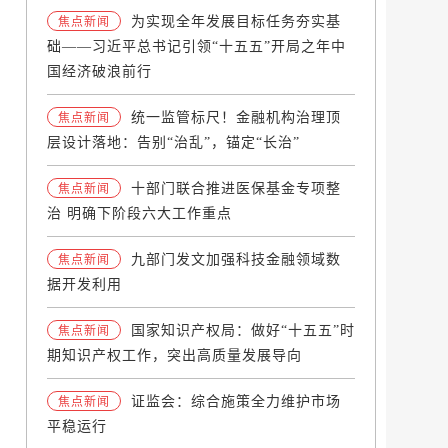
为实现全年发展目标任务夯实基
焦点新闻
础——习近平总书记引领“十五五”开局之年中
国经济破浪前行
统一监管标尺！金融机构治理顶
焦点新闻
层设计落地：告别“治乱”，锚定“长治”
十部门联合推进医保基金专项整
焦点新闻
治 明确下阶段六大工作重点
九部门发文加强科技金融领域数
焦点新闻
据开发利用
国家知识产权局：做好“十五五”时
焦点新闻
期知识产权工作，突出高质量发展导向
证监会：综合施策全力维护市场
焦点新闻
平稳运行