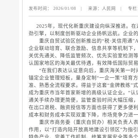
发布时间：
2026/01/08
|
来源：
人民网
|
专栏
2025年，现代化新重庆建设向纵深推进。在
劲引擎，以制度创新驱动企业扬帆远航。企业的
重庆自贸试验区创新推出的“税·关信用通”A
企业联动培育、联合激励、信息共享等机制下，
关优先通关、降低监管频次、优先实验室检测等
认国家地区的海关最优待遇，有效降低国际贸
“在我们表达认证意向后，重庆海关第一时间
锚定企业管理短板，量身定制“一企一策”培育
准、熟悉全流程要求。得益于这套“金牌教练”
成为重庆市当年首家新增的高级认证企业。“认
通关手续办理更简便，监管查验时间大幅压缩
在出口退税、融资授信等方面也获得了更多便利，
成本和财务成本实现双重下降，市场竞争力进一
重庆市商务委（重庆自贸办）相关负责人表
作用，以“打造内陆开放高地建设引领区”为指
特色产业、完善工作机制、统筹发展安全等多个