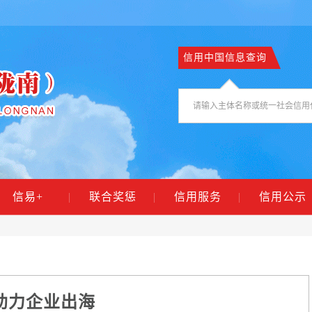
信用中国信息查询
信易+
|
联合奖惩
|
信用服务
|
信用公示
,助力企业出海