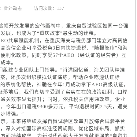
：
省外动态
|
访问次数：
137
这幅开放发展的宏伟画卷中，重庆自贸试验区如同一台强
发展，也成为了“重庆故事”最生动的诠释。
EO共享赋能机制，在重庆海关与税务部门建立对高资信
高资信企业可享受税务3日内快捷退税、“随报随审”和海
便利化政策，同时享受57个AEO（经认证的经营者）互
易成本。
组建专业团队上门指导。”肖洪回忆道，海关团队精准
方案，还多次组织模拟认证演练，帮助企业吃透认证标
式的系统化帮扶，神驰在今年1月成功拿下AEO高级认证，
证落地后，我们真切享受到了实实在在的政策红利，口岸
，通关效率显著提升；同时，依托税关信用通政策，企业
今年出口退税9300多万元，平均退税时间2.5天，通关
步增强。”
示，未来将继续发挥自贸试验区改革开放综合试验平台
引，深入对接国际高标准经贸规则、优化区域布局、抓实
方面持续攻坚，为新时代西部大开发贡献更强的“自贸力