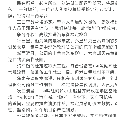
民有所呼，必有所应。刘洪凯当即调整部署，将原定
落”。干鲜摊前，一位老大爷凝视着接受检定的老伙计，
牌，经得起斤两考验！”
三日奋战尘埃落定。望向人潮涌动的摊位，鳞次栉比
作人员王莉更有信心：“我们将让每一笔‘海鲜价’都成为
争分夺秒：高效推进汽车衡检定校准
每日里，渤海湾的晨雾未散，秦皇岛港已奏响钢铁交
划破长空，秦皇岛中理外轮理货公司的汽车衡如忠诚的
然而近日，公司的十余台汽车衡中，六台却因高负荷
港口物流面临梗阻。
汽车衡的检定堪称大工程。每台设备需150吨砝码检
常规流程，仅准备工作就需一周。但港口吞吐刻不容缓
焦虑在调度室弥漫，转机在市测试研究所点亮。刘洪
理货公司商讨工作细节——检定设备星夜调度，人员力
次日清晨，150吨砝码如小山般整齐码放在港区空地
场。“先检定1号汽车衡。”随着一声令下，叉车司机将
的瞬间，金属碰撞声清脆作响，检定员紧盯仪表数据，
性、鉴别阈，每个项目都严谨细致。
“2号秤角差异常。”杜英杰发出警报。叉车师傅闻讯