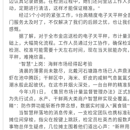
边认真记录数据。在检测过程中，她们还向金店工作人
动，定期进行清洁，这样才能保证精准。”
经过5个小时的紧张工作，9台高精度电子天平秤全部
门服务太及时了，不仅解决了我们的后顾之忧，也让我
感慨。
据了解，对于全市金店送检的电子天平秤，市计量测试
础上，大幅简化流程。工作人员通过分工协作，确保检
检测、校准可能需要十天左右时间，现在当天就能办完
平秤，难掩欣喜。
“智慧”上岗：海鲜市场经得起考验
清晨的薄雾尚未散尽，北戴河石塘路市场已人声鼎沸
虾在池中腾跃；干鲜区中，海米、虾皮的咸鲜气息氤氲
潮水般此起彼伏。在这市井烟火深处，一台台秤的精准
今年3月1日，《集贸市场计量监督管理办法》正式
为先行试点，水产、干鲜两大类商户智慧秤实现全覆盖
睛”：防作弊功能斩断作弊念想，数据实时接入“冀食链
当智慧秤落地的消息传来，一支检定团队也携标准砝码
摊位间穿梭，指尖在按键上跳跃，检定员杜英杰的报数
事物总伴生疑虑，几位摊主围着他们道出心声：“新秤用