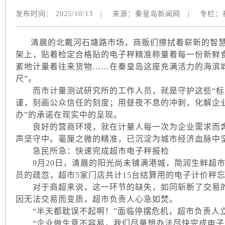
发布时间：
2025/10/13
|
来源：
秦皇岛新闻网
|
专栏：
清晨的北戴河石塘路市场，商贩们擦拭着崭新的智慧
架上，贴着检定合格贴的电子秤精准称量着每一份新鲜
紊地计量着往来货物……在秦皇岛这座充满活力的海滨
尺”。
而市计量测试研究所的工作人员，就是守护这些“标尺”
谨，刻画公众信任的刻度；用昼夜不息的冲刺，化解企
办”的承诺在现实中的呈现。
良好的营商环境，就在计量人每一次为企业需求而奔
声坚守中。毫厘之微的精准，已沉淀为城市经济血脉中
急民所急：快速完成超市电子秤报检
9月20日，清晨的阳光尚未铺满港城，简润生鲜超市
员的疏忽，超市5家门店共计15台结算用的电子计价秤
对于商超来说，这一环节的缺失，如同斩断了交易的“
因无法交易而变质，超市负责人心急如焚。
“半天都耽误不起啊！”面临停摆危机，超市负责人立
“企业做生意不容易，我们尽量想办法尽快完成电子计