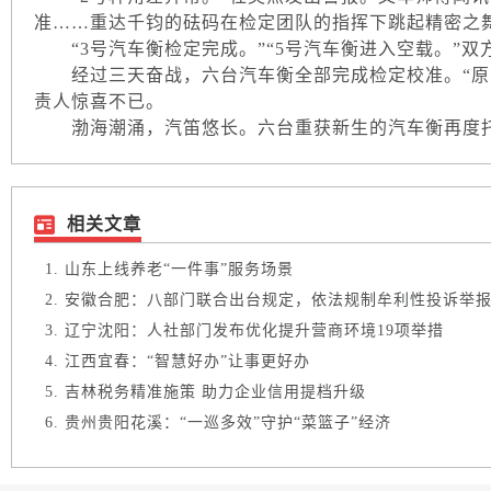
准……重达千钧的砝码在检定团队的指挥下跳起精密之
“3号汽车衡检定完成。”“5号汽车衡进入空载。”双
经过三天奋战，六台汽车衡全部完成检定校准。“原以
责人惊喜不已。
渤海潮涌，汽笛悠长。六台重获新生的汽车衡再度
相关文章
山东上线养老“一件事”服务场景
安徽合肥：八部门联合出台规定，依法规制牟利性投诉举
辽宁沈阳：人社部门发布优化提升营商环境19项举措
江西宜春：“智慧好办”让事更好办
吉林税务精准施策 助力企业信用提档升级
贵州贵阳花溪：“一巡多效”守护“菜篮子”经济