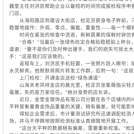
器室主任刘洪凯帮助企业以最短的时间完成报检程序申
门店。
从海阳路店到建设大街店，检定员俯身电子秤前，汗
稳健地操作：外观、零点、偏载、重复性——每一个细
时间在紧张的核查中流逝，新鲜蔬果的保鲜时钟仿佛
“合格！”当最后一张绿色检定合格贴稳稳贴上秤台，
道谢：“要不是你们及时伸出援手，我们的损失可就太大
手：“这是我们应该做的。”
返程车上，刘洪凯手机轻震，一张照片跃入眼帘：贴
水灵鲜亮。他默默将照片转发工作群，后附一句：“这就
上门检校：开通金店送检“绿色通道”
山海关老凤祥金店的晨光里，检定员张紫薇指尖轻点
毫厘，失的是万家信任。”她对身旁的店长说。
近日，金堂金银饰品有限公司分散在各个店铺内的9
平秤是衡量黄金饰品重量的关键，稍有偏差，就可能影
得知企业需求后，市计量测试研究所迅速调配检测人
场，并马不停蹄地按照检测标准认真细致地开展工作。
“这台天平秤的数据稍有偏差，需要重新校准。”检定