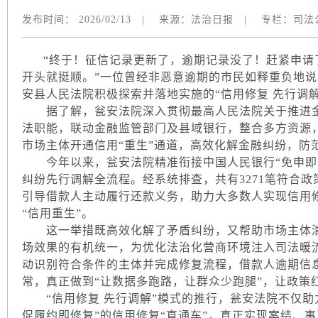
发布时间：
2026/02/13
|
来源：
法治日报
|
专栏：
司法
“终于！征信记录更新了，逾期记录没了！赶紧申请
开头就挺顺。”一位曾经非恶意逾期的市民如释重负地
安县人民法院积极探索并落地实施的“信用修复 先行调
据了解，瓮安法院深入贯彻最高人民法院关于推进金
法职能，联动金融监管部门及县域银行，整合多方资源，
市场主体开通信用“重生”通道，高效化解金融纠纷，防
今年以来，瓮安法院精准衔接中国人民银行“免申即享
纠纷先行调解全流程。经系统排查，共有3271笔符合
引导借款人主动履行还款义务，助力大多数人实现信用
“信用重生”。
这一举措既高效化解了矛盾纠纷，又帮助市场主体清
场效果的有机统一，为优化法治化营商环境注入司法暖流
动识别符合条件的主体并完成修复流程，借款人逾期信
常，真正做到“让数据多跑路，让群众少跑腿”，让政策
“信用修复 先行调解”模式的推行，瓮安法院不仅助
促履约即修复”的信用修复“直通车”，真正实现案结、