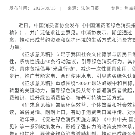
发布时间：
2025/09/15
|
来源：
法治日报
|
专栏：
焦点
近日，中国消费者协会发布《中国消费者绿色消费指
稿》），并广泛征求社会意见。中消协表示，期望通过
念，推动形成节约资源和保护环境的生活方式和消费方
力量。
《征求意见稿》立足于我国社会文化背景与居民日常
性，系统性提出50条行动建议，引导绿色消费行为。其
域，具体包括倡导“光盘行动”、减少一次性餐具使用，
步行，推广节能家电、合理使用水电，引导购买绿色认
《征求意见稿》重点围绕“3060”碳达峰碳中和目标
转型的关键动力，倡导绿色消费从每个普通消费者做起
费知识，提升绿色消费信心，培养可持续生活方式。
《征求意见稿》兼顾环保效益、个体效益和社会效益
读，通俗易懂、朗朗上口，有助于消费者口耳相传、对
近年来，《促进绿色消费实施方案》《中共中央 国
见》等一系列政策发布，形成了强有力的政策支撑体系
告》也提出，要健全绿色消费激励机制，推动形成绿色