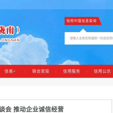
信用中国信息查询
信易+
|
联合奖惩
|
信用服务
|
信用公示
谈会 推动企业诚信经营