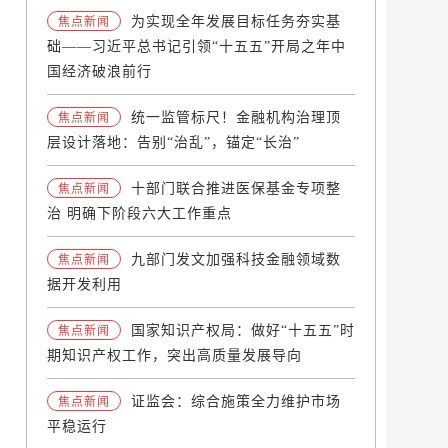
为实现全年发展目标任务夯实基
焦点新闻
础——习近平总书记引领“十五五”开局之年中
国经济破浪前行
统一监管标尺！金融机构治理顶
焦点新闻
层设计落地：告别“治乱”，锚定“长治”
十部门联合推进医保基金专项整
焦点新闻
治 明确下阶段六大工作重点
九部门发文加强科技金融领域数
焦点新闻
据开发利用
国家知识产权局：做好“十五五”时
焦点新闻
期知识产权工作，突出高质量发展导向
证监会：综合施策全力维护市场
焦点新闻
平稳运行