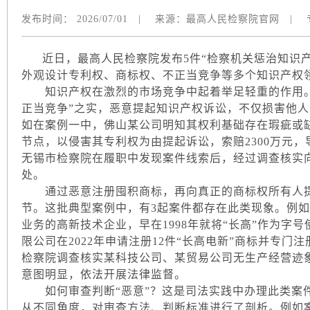
发布时间：
2026/07/01
|
来源：
最高人民检察院官网
|
近日，最高人民检察院发布5件“检察机关惩治知识产
外观设计专利权、商标权、不正当竞争等多个知识产权
知识产权在激烈的市场竞争中起着举足轻重的作用。然
正当竞争”之实，恶意提起知识产权诉讼，不仅损害他
如在案例一中，佛山某公司明知其权利基础存在瑕疵或
节点，以侵害其专利权为由提起诉讼，索赔2300万元
无锡市检察院在履职中发现案件线索后，经过调查核实
处。
通过恶意注册囤积商标，再向真正的商标权所有人提
节。这批典型案例中，有3起案件都存在此类现象。例如
业务的高新技术企业，早在1998年就将“长高”作为字号
限公司在2022年申请注册12件“长高电新”商标并专
检察院调查核实某科技公司、某贸易公司无生产经营迹
意图明显，依法开展法律监督。
如何审查判断“恶意”？这是司法实践中办理此类案件
从不同角度，对审查方法、判断标准进行了剖析。例如