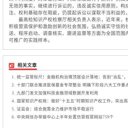
无效的事实，继续进行诉讼的，违反诚实信用原则，构成
注、权利基础存在瑕疵，仍提起诉讼以谋取不当利益的
最高检知识产权检察厅相关负责人表示，近年来，检
积极营造保护和激励创新的社会氛围，弘扬诚实守信的
送、程序启动、调查核实、跟进监督等方面为全国范围
可推广的实践样本。
相关文章
统一监管标尺！金融机构治理顶层设计落地：告别“治乱”，锚
十部门联合推进医保基金专项整治 明确下阶段六大工作重
九部门发文加强科技金融领域数据开发利用
国家知识产权局：做好“十五五”时期知识产权工作，突出高质
证监会：综合施策全力维护市场平稳运行
中央网信办举报中心上半年处置仿冒假冒网站759个