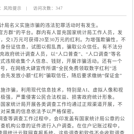
：
风险提示
|
访问次数：
347
计局名义实施诈骗的违法犯罪活动时有发生。
官方群”的平台。群内有人冒充国家统计局工作人员，发
，交1万元可获得20至30万元的红利。为增强欺骗性，不
和身份证信息，试图以假乱真，骗取公众信任。有不法分
冒充政府统计调查人员，以“人口普查”、“人口调查”等名
方式违规收集个人信息、钱财，开展诈骗活动。还有一个
旗号，在网络大肆宣传所谓“全民免费领取数字红利”活
会先发放小额“红利”骗取信任，随后要求缴纳“保证金”
诈骗，利用现代信息技术，特别是AI、虚拟人像和视
性极强，严重侵害公民合法权益、损害政府统计形象。
国家统计局开展各类调查工作均通过正规渠道开展，不
员对采集的信息依法予以严格保密。
查等调查工作过程中，会印发盖有国家统计局公章的公
调查机构公章的证件进行入户调查。在住户记账过程中，
会使用统计云联网直报系统。这些调查和软件不会收取调查