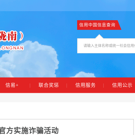
信用中国信息查询
信易+
|
联合奖惩
|
信用服务
|
信用公示
官方实施诈骗活动