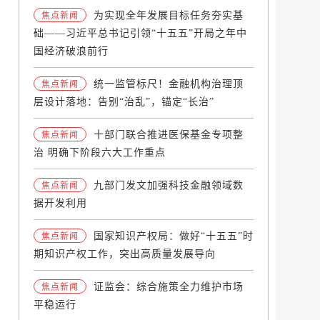
为实现全年发展目标任务夯实基
焦点新闻
础——习近平总书记引领“十五五”开局之年中
国经济破浪前行
统一监管标尺！金融机构治理顶
焦点新闻
层设计落地：告别“治乱”，锚定“长治”
十部门联合推进医保基金专项整
焦点新闻
治 明确下阶段六大工作重点
九部门发文加强科技金融领域数
焦点新闻
据开发利用
国家知识产权局：做好“十五五”时
焦点新闻
期知识产权工作，突出高质量发展导向
证监会：综合施策全力维护市场
焦点新闻
平稳运行