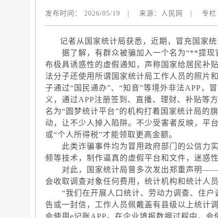
发布时间：
2026/05/19
|
来源：
人民网
|
专栏
记者从国家统计局获悉，近期，冒充国家统
据了解，有群众被骗加入一个名为“**提现
布极具诱惑性的虚假通知，声称国家给居民补贴
法分子还使用所谓国家统计局工作人员的照片
子通过“国民通办”、“知音”等境外非法APP，
义，通过APP注册签到、直播、理财、补贴等
名为“圆梦统计平台”的机构打着国家统计局的
动，让不少人掉入陷阱。不少受害者反映，平台
或“个人所得税”才能领取更高金额。
此类诈骗事件均为冒用政府部门的公信力实施
频等技术，制作逼真的虚假平台和文件，迷惑
对此，国家统计局曾多次发出郑重声明——
会收取调查对象任何费用，统计机构和统计人
“我们在开展人口统计、劳动力调查、住户调
告或一封信，工作人员佩戴盖有县级以上统计
会使用e记账APP。在企业填报数据过程中，