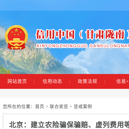
网站首页
|
信用动态
|
政策法规
|
信易+
您所在的位置：
首页
>
联合奖惩
> 惩戒案例
北京：建立农险骗保骗赔、虚列费用